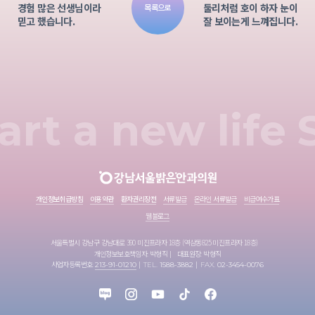
경험 많은 선생님이라
둘리처럼 호이 하자 눈이
목록으로
믿고 했습니다.
잘 보이는게 느껴집니다.
art a new life
개인정보취급방침
이용약관
환자권리장전
서류발급
온라인 서류발급
비급여수가표
웹블로그
서울특별시 강남구 강남대로 390 미진프라자 18층 (역삼동825 미진프라자 18층)
개인정보보호책임자: 박형직
대표원장: 박형직
사업자등록번호:
213-91-01210
TEL.
1588-3882
FAX.
02-3454-0076