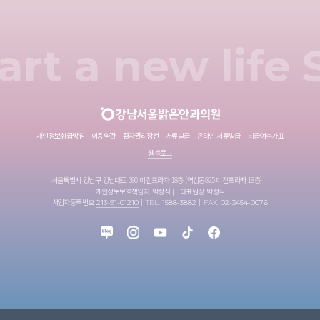
art a new life
개인정보취급방침
이용약관
환자권리장전
서류발급
온라인 서류발급
비급여수가표
웹블로그
서울특별시 강남구 강남대로 390 미진프라자 18층 (역삼동825 미진프라자 18층)
개인정보보호책임자: 박형직
대표원장: 박형직
사업자등록번호:
213-91-01210
TEL.
1588-3882
FAX.
02-3454-0076